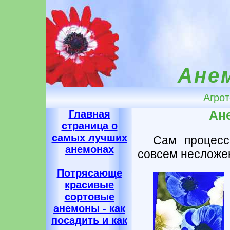
Ане
Агрот
Главная
Ан
страница о
самых лучших
Сам процесс
анемонах
совсем несложе
Потрясающе
красивые
сортовые
анемоны - как
посадить и как