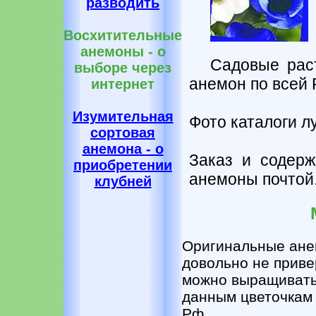
разводить
Восхитительные
анемоны - о
Садовые раст
выборе через
анемон по всей 
интернет
Изумительная
Фото каталоги л
сортовая
анемона - о
Заказ и содерж
приобретении
анемоны почтой
клубней
Оригинальные ане
довольно не приве
можно выращивать 
данным цветочкам 
Рф.