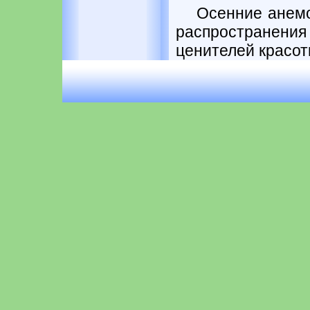
Осенние анем
распростране
ценителей красот