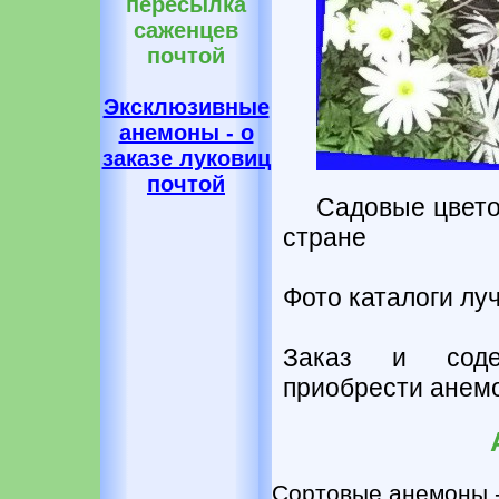
пересылка
саженцев
почтой
Эксклюзивные
анемоны - о
заказе луковиц
почтой
Садовые цвето
стране
Фото каталоги лу
Заказ и соде
приобрести анемо
Сортовые анемоны -