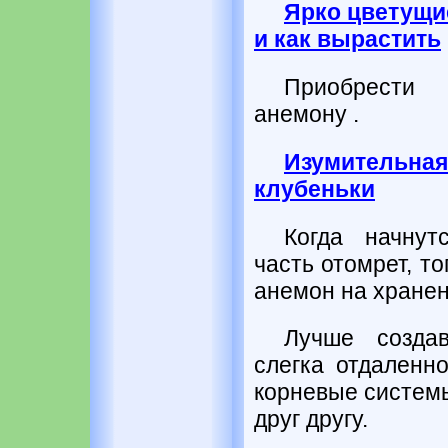
Ярко цветущи
и как вырастить
Приобрести 
анемону .
Изумительна
клубеньки
Когда начнут
часть отомрет, т
анемон на хранен
Лучше созда
слегка отдаленно
корневые систем
друг другу.