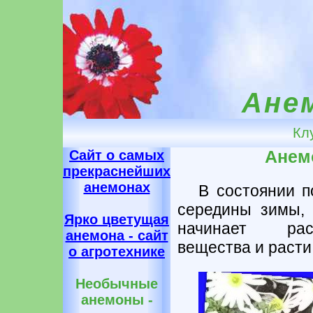
Ане
Кл
Сайт о самых
Анем
прекраснейших
анемонах
В состоянии п
середины зимы, 
Ярко цветущая
начинает рас
анемона - сайт
вещества и расти
о агротехнике
Необычные
анемоны -