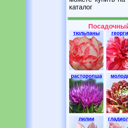
каталог
Посадочный
тюльпаны
георг
расторопша
молод
лилии
гладио