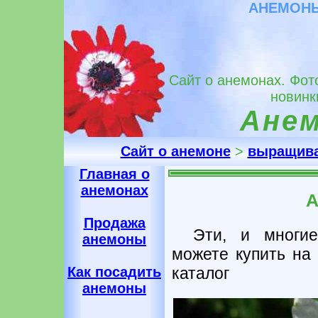
АНЕМОНЫ 
Сайт о анемонах. Фот
новинк
Ане
Сайт о анемоне
>
выращив
Главная о
анемонах
А
Продажа
Эти, и многи
анемоны
можете купить на 
каталог
Как посадить
анемоны