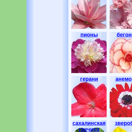
пионы
бегон
герани
анем
сахалинская
зверо
гречиха