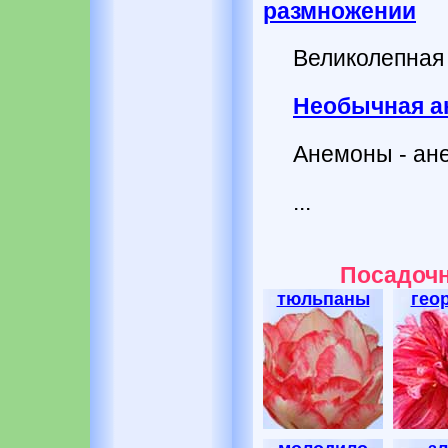
размножении
Великолепная 
Необычная а
Анемоны - ан
...
Посадочн
тюльпаны
гео