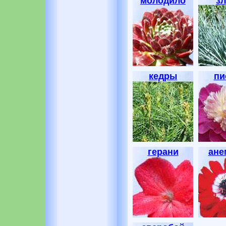
молодило
зл
кедры
пи
герани
ане