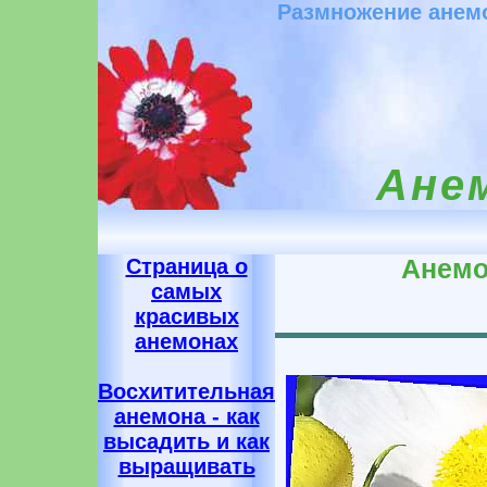
Размножение анемо
Ане
Страница о
Анемо
самых
красивых
анемонах
Восхитительная
анемона - как
высадить и как
выращивать